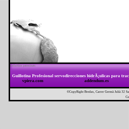
EnllaÃ§os patrocinats
Guillotina Profesional
servodirecciones hidrÃ¡ulicas para trac
vpiera.com
addendum.es
©CopyRight Bredax, Carrer Germà Julià 32 San
Co